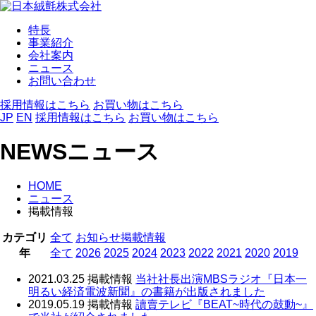
特長
事業紹介
会社案内
ニュース
お問い合わせ
採用情報はこちら
お買い物はこちら
JP
EN
採用情報はこちら
お買い物はこちら
NEWS
ニュース
HOME
ニュース
掲載情報
カテゴリ
全て
お知らせ
掲載情報
年
全て
2026
2025
2024
2023
2022
2021
2020
2019
2021.03.25
掲載情報
当社社長出演MBSラジオ『日本一
明るい経済電波新聞』の書籍が出版されました
2019.05.19
掲載情報
讀賣テレビ『BEAT~時代の鼓動~』