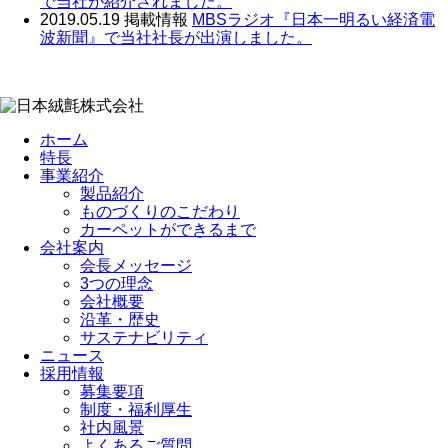
で当社が紹介されました。
2019.05.19
掲載情報
MBSラジオ『日本一明るい経済電
波新聞』で当社社長が出演しました。
ホーム
特長
事業紹介
製品紹介
ものづくりのこだわり
カーペットができるまで
会社案内
会長メッセージ
3つの理念
会社概要
沿革・歴史
サステナビリティ
ニュース
採用情報
募集要項
制度・福利厚生
社内風景
よくあるご質問