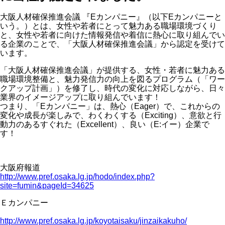
大阪人材確保推進会議 『Eカンパニー』（以下Eカンパニーと
いう。）とは、女性や若者にとって魅力ある職場環境づくり
と、女性や若者に向けた情報発信や着信に熱心に取り組んでい
る企業のことで、「大阪人材確保推進会議」から認定を受けて
います。
「大阪人材確保推進会議」が提供する、女性・若者に魅力ある
職場環境整備と、魅力発信力の向上を図るプログラム（「ワー
クアップ計画」）を修了し、時代の変化に対応しながら、日々
業界のイメージアップに取り組んでいます！
つまり、「Eカンパニー」は、熱心（Eager）で、これからの
変化や成長が楽しみで、わくわくする（Exciting）、意欲と行
動力のあるすぐれた（Excellent）、良い（E:イー）企業で
す！
大阪府報道
http://www.pref.osaka.lg.jp/hodo/index.php?
site=fumin&pageId=34625
Ｅカンパニー
http://www.pref.osaka.lg.jp/koyotaisaku/jinzaikakuho/